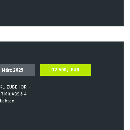
12.500,- EUR
März 2025
NKL. ZUBEHÖR: -
 Mit ABS & 4
liebten