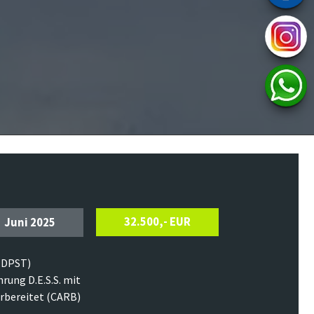
32.500,- EUR
Juni 2025
(DPST)
rung D.E.S.S. mit
rbereitet (CARB)