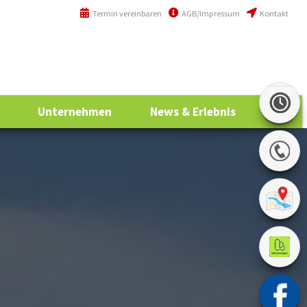
Termin vereinbaren
AGB/Impressum
Kontakt
+49 (0)6294 / 42 76 810
info@khs-jagsttal.de
Unternehmen
News & Erlebnis