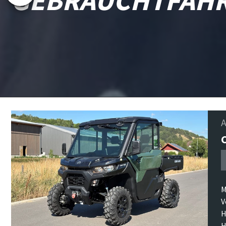
A
M
V
H
H