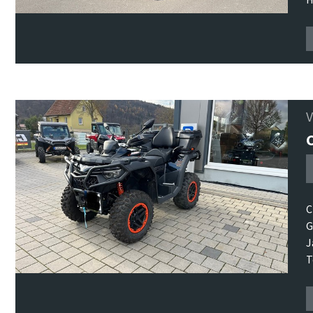
C
G
J
T