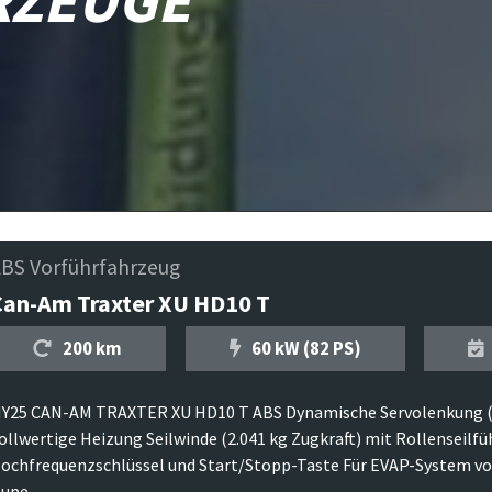
BS Vorführfahrzeug
Can-Am Traxter XU HD10 T
200 km
60 kW (82 PS)
Y25 CAN-AM TRAXTER XU HD10 T ABS Dynamische Servolenkung 
ollwertige Heizung Seilwinde (2.041 kg Zugkraft) mit Rollenseilfüh
ochfrequenzschlüssel und Start/Stopp-Taste Für EVAP-System vo
upe ...